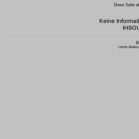
Diese Seite ak
Keine Informat
IH9GU
B
Letzte Änder