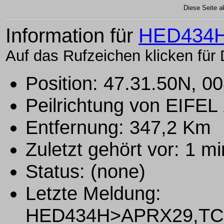
Diese Seite ak
Information für
HED434
Auf das Rufzeichen klicken für 
Position: 47.31.50N, 0
Peilrichtung von EIFE
Entfernung: 347,2 Km
Zuletzt gehört vor: 1 m
Status: (none)
Letzte Meldung:
HED434H>APRX29,TCP