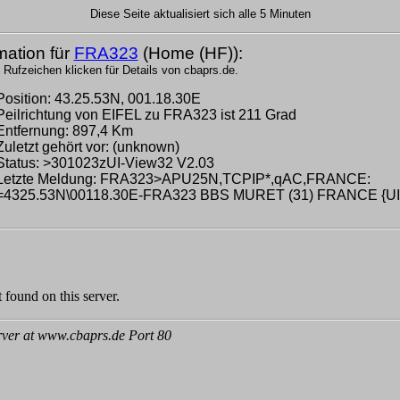
Diese Seite aktualisiert sich alle 5 Minuten
mation für
FRA323
(Home (HF)):
 Rufzeichen klicken für Details von cbaprs.de.
Position: 43.25.53N, 001.18.30E
Peilrichtung von EIFEL zu FRA323 ist 211 Grad
Entfernung: 897,4 Km
Zuletzt gehört vor: (unknown)
Status: >301023zUI-View32 V2.03
Letzte Meldung: FRA323>APU25N,TCPIP*,qAC,FRANCE:
=4325.53N\00118.30E-FRA323 BBS MURET (31) FRANCE {U