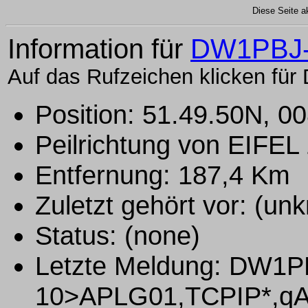
Diese Seite ak
Information für
DW1PBJ
Auf das Rufzeichen klicken für 
Position: 51.49.50N, 0
Peilrichtung von EIFE
Entfernung: 187,4 Km
Zuletzt gehört vor: (un
Status: (none)
Letzte Meldung: DW1P
10>APLG01,TCPIP*,q