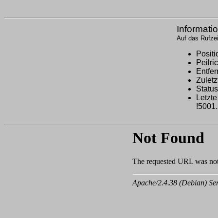
Informatio
Auf das Rufzei
Positi
Peilr
Entfe
Zuletz
Status
Letzt
!5001