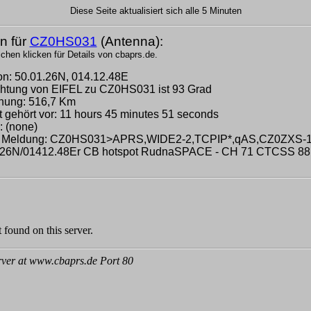
Diese Seite aktualisiert sich alle 5 Minuten
n für
CZ0HS031
(Antenna):
chen klicken für Details von cbaprs.de.
on: 50.01.26N, 014.12.48E
ichtung von EIFEL zu CZ0HS031 ist 93 Grad
rnung: 516,7 Km
t gehört vor: 11 hours 45 minutes 51 seconds
: (none)
e Meldung: CZ0HS031>APRS,WIDE2-2,TCPIP*,qAS,CZ0ZXS-1
.26N/01412.48Er CB hotspot RudnaSPACE - CH 71 CTCSS 88.5