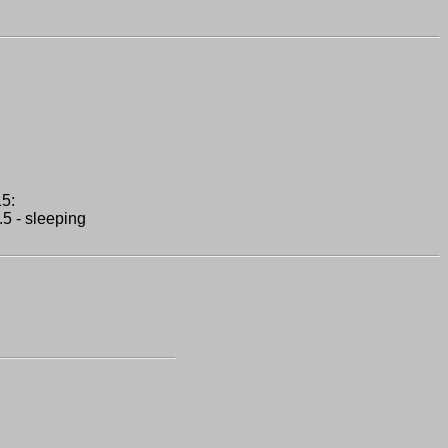
5:
 - sleeping