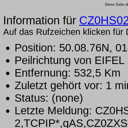
Diese Seite ak
Information für
CZ0HS0
Auf das Rufzeichen klicken für 
Position: 50.08.76N, 0
Peilrichtung von EIFEL
Entfernung: 532,5 Km
Zuletzt gehört vor: 1 m
Status: (none)
Letzte Meldung: CZ0
2,TCPIP*,qAS,CZ0ZXS