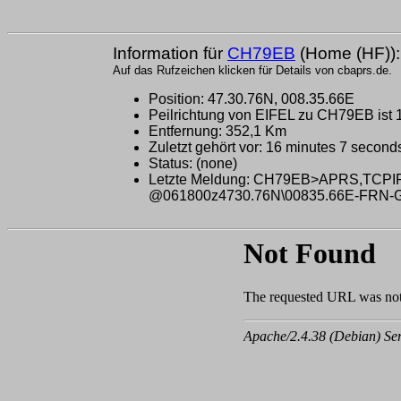
Information für
CH79EB
(Home (HF)):
Auf das Rufzeichen klicken für Details von cbaprs.de.
Position: 47.30.76N, 008.35.66E
Peilrichtung von EIFEL zu CH79EB ist 
Entfernung: 352,1 Km
Zuletzt gehört vor: 16 minutes 7 second
Status: (none)
Letzte Meldung: CH79EB>APRS,TCPIP
@061800z4730.76N\00835.66E-FRN-Gate