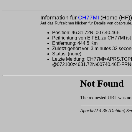
Information für
CH77MI
(Home (HF))
Auf das Rufzeichen klicken für Details von cbaprs.de
Position: 46.31.72N, 007.40.46E
Peilrichtung von EIFEL zu CH77MI ist
Entfernung: 444,5 Km
Zuletzt gehört vor: 3 minutes 32 seco
Status: (none)
Letzte Meldung: CH77MI>APRS,TCPI
@072100z4631.72N\00740.46E-FRN-Gat