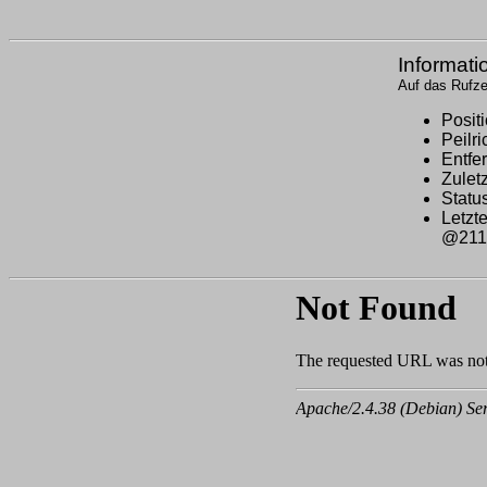
Informati
Auf das Rufzei
Posit
Peilr
Entfe
Zulet
Statu
Letz
@2111