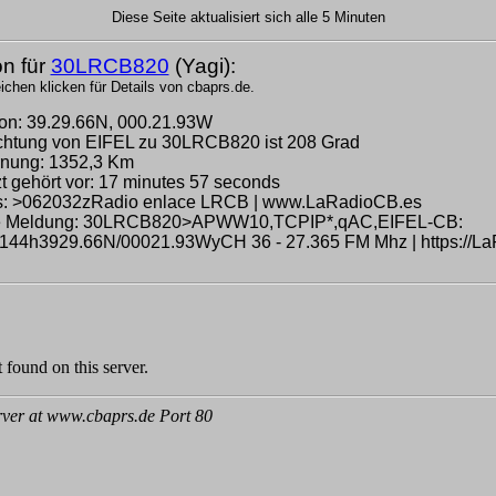
Diese Seite aktualisiert sich alle 5 Minuten
on für
30LRCB820
(Yagi):
chen klicken für Details von cbaprs.de.
ion: 39.29.66N, 000.21.93W
ichtung von EIFEL zu 30LRCB820 ist 208 Grad
rnung: 1352,3 Km
zt gehört vor: 17 minutes 57 seconds
s: >062032zRadio enlace LRCB | www.LaRadioCB.es
te Meldung: 30LRCB820>APWW10,TCPIP*,qAC,EIFEL-CB:
44h3929.66N/00021.93WyCH 36 - 27.365 FM Mhz | https://L