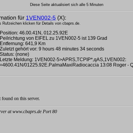
Diese Seite aktualisiert sich alle 5 Minuten
rmation für
1VEN002-5
(X):
s Rufzeichen klicken für Details von cbaprs.de.
Position: 46.00.41N, 012.25.92E
Peilrichtung von EIFEL zu 1VEN002-5 ist 139 Grad
Entfernung: 641,9 Km
Zuletzt gehört vor: 9 hours 48 minutes 34 seconds
Status: (none)
Letzte Meldung: 1VEN002-5>APRS,TCPIP*,qAS,1VEN002:
=4600.41N/01225.92E.PalmaMaxiRadiocaccia 13:08 Roger - 