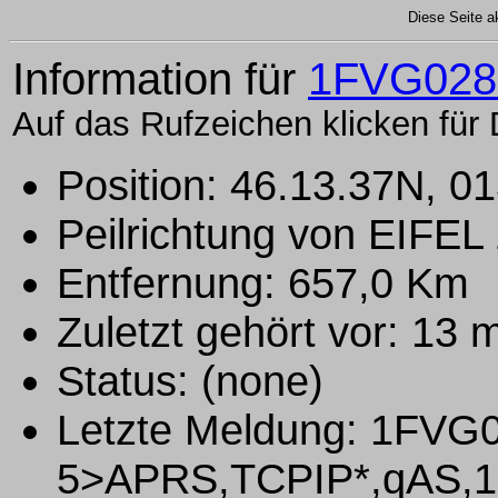
Diese Seite ak
Information für
1FVG028
Auf das Rufzeichen klicken für 
Position: 46.13.37N, 0
Peilrichtung von EIFEL
Entfernung: 657,0 Km
Zuletzt gehört vor: 13
Status: (none)
Letzte Meldung: 1FVG
5>APRS,TCPIP*,qAS,